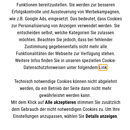
Malteser
Funktionen bereitzustellen. Sie werden zur besseren
Compliance
Erfolgskontrolle und Aussteuerung von Werbekampagnen,
wie z.B. Google Ads, eingesetzt. Das bedeutet, dass Cookies
Malteser Werke
zur Personalisierung von Anzeigen verwendet werden. Sie
Malteser Werke Jugend & Soziales
Kontakt
entscheiden selbst, welche Kategorien Sie zulassen
möchten. Beachten Sie jedoch, dass bei fehlender
Jobs in der Jugendhilfe
Zustimmung gegebenenfalls nicht mehr alle
Funktionalitäten der Webseite zur Verfügung stehen.
Malteser Auxilium Therapeutisches Wohnen®
Weitere Infos finden Sie in unseren speziellen Cookie-
Ewald Wortmann-Weg 4
Datenschutzhinweisen unter folgendem
Link
.
59069 Hamm
Technisch notwendige Cookies können nicht abgelehnt
Tel: 02385 - 2675
werden, da ein Betrieb der Seite dann nicht mehr
gewährleistet werden kann.
E-Mail: markus.melis@malteser.org
Mit dem Klick auf
Alle akzeptieren
stimmen Sie zusätzlich
dem Gebrauch der nicht notwendigen Cookies zu. Um Ihre
Einstellungen anzupassen, wählen Sie
Details anzeigen
.