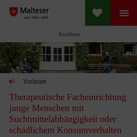
Auxilium
Vorlesen
Therapeutische Facheinrichtung
junge Menschen mit
Suchtmittelabhängigkeit oder
schädlichem Konsumverhalten