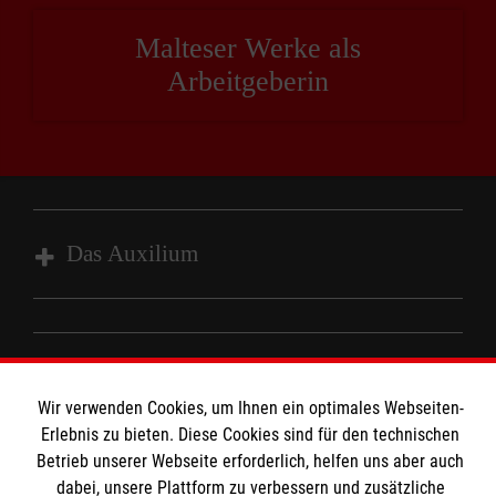
Malteser Werke als
Arbeitgeberin
Das Auxilium
Ziele & Leistungen
Team & Kontakt
Informationen
Das Haus
Wir verwenden Cookies, um Ihnen ein optimales Webseiten-
Erlebnis zu bieten. Diese Cookies sind für den technischen
Impressum
Betrieb unserer Webseite erforderlich, helfen uns aber auch
dabei, unsere Plattform zu verbessern und zusätzliche
Datenschutz